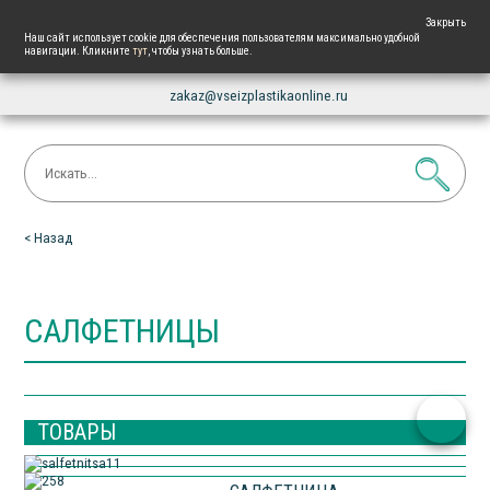
+7 861 225 87 82
Закрыть
Наш сайт использует cookie для обеспечения пользователям максимально удобной
навигации. Кликните
тут
, чтобы узнать больше.
Напишите нам
zakaz@vseizplastikaonline.ru
< Назад
САЛФЕТНИЦЫ
ТОВАРЫ