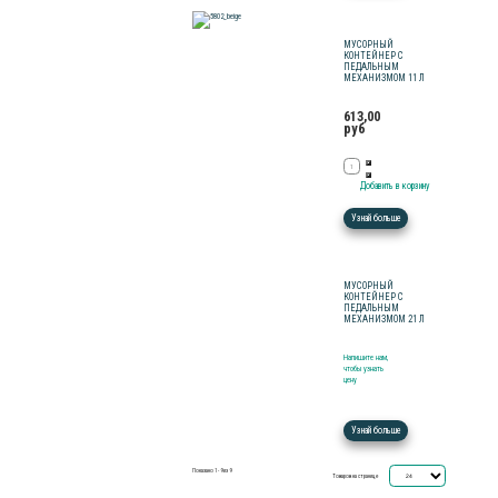
МУСОРНЫЙ
КОНТЕЙНЕР С
ПЕДАЛЬНЫМ
МЕХАНИЗМОМ 11 Л
613,00
руб
Узнай больше
МУСОРНЫЙ
КОНТЕЙНЕР С
ПЕДАЛЬНЫМ
МЕХАНИЗМОМ 21 Л
Напишите нам,
чтобы узнать
цену
Узнай больше
Показано 1 - 9 из 9
Товаров на странице