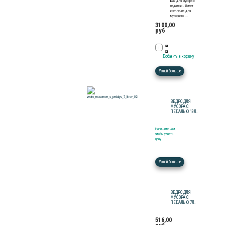
Бак для мусора с
педалью . Имеет
крепление для
мусорного ...
3100,00
руб
Узнай больше
ВЕДРО ДЛЯ
МУСОРА С
ПЕДАЛЬЮ 18Л.
Напишите нам,
чтобы узнать
цену
Узнай больше
ВЕДРО ДЛЯ
МУСОРА С
ПЕДАЛЬЮ 7Л.
516,00