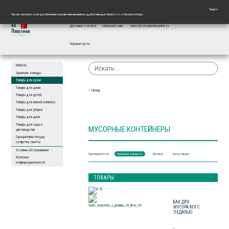
Краснодар, ул.3-я Трудовая, 100
+7 988 08 07 682
+7 861 225 87 82
Закрыть
Наш сайт использует cookie для обеспечения пользователям максимально удобной навигации. Кликните
тут
, чтобы узнать больше.
Доставка и оплата
Напишите нам
zakaz@vseizplastikaonline.ru
Корзина пуста
Мебель
Хранение, комоды
Товары для кухни
Товары для дома
< Назад
Товары для детей
Товары для ванной комнаты
Товары для уборки
Товары для дачи
Товары для сада и
МУСОРНЫЕ КОНТЕЙНЕРЫ
цветоводства
Одноразовая посуда,
салфетки, пакеты
Условия обслуживания
Сортировать по:
Название товара +/-
Артикул
Цена товара
Политика
конфиденциальности
ТОВАРЫ
БАК ДЛЯ
МУСОРА 80Л С
ПЕДАЛЬЮ