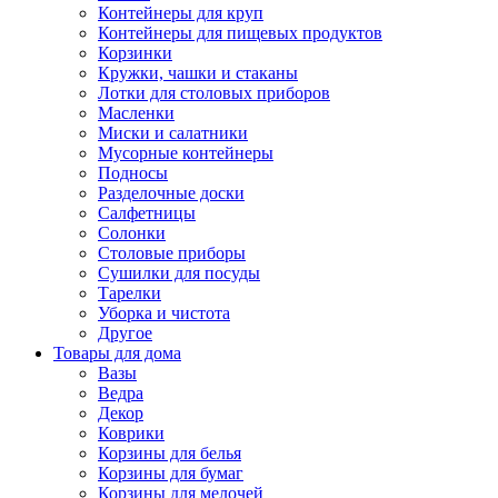
Контейнеры для круп
Контейнеры для пищевых продуктов
Корзинки
Кружки, чашки и стаканы
Лотки для столовых приборов
Масленки
Миски и салатники
Мусорные контейнеры
Подносы
Разделочные доски
Салфетницы
Солонки
Столовые приборы
Сушилки для посуды
Тарелки
Уборка и чистота
Другое
Товары для дома
Вазы
Ведра
Декор
Коврики
Корзины для белья
Корзины для бумаг
Корзины для мелочей