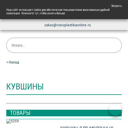
+7 861 225 87 82
Закрыть
Наш сайт использует cookie для обеспечения пользователям максимально удобной
навигации. Кликните
тут
, чтобы узнать больше.
Напишите нам
zakaz@vseizplastikaonline.ru
< Назад
КУВШИНЫ
ТОВАРЫ